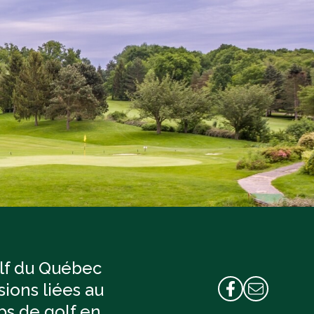
olf du Québec
ions liées au
s de golf en